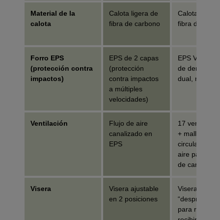
Material de la
Calota ligera de
Calota ligera
calota
fibra de carbono
fibra de carb
Forro EPS
EPS de 2 capas
EPS Varizorb
(protección contra
(protección
de densidad
impactos)
contra impactos
dual, moldea
a múltiples
velocidades)
Ventilación
Flujo de aire
17 ventilacio
canalizado en
+ mallas, bu
EPS
circulación d
aire para cal
de carbono
Visera
Visera ajustable
Visera fija
en 2 posiciones
“desprendible
para rompers
recibir un