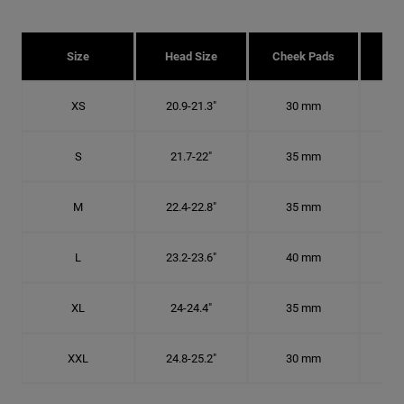
Size
Head Size
Cheek Pads
H
XS
20.9-21.3"
30 mm
6 5
S
21.7-22"
35 mm
6
M
22.4-22.8"
35 mm
7 1
L
23.2-23.6"
40 mm
7 3
XL
24-24.4"
35 mm
7 5
XXL
24.8-25.2"
30 mm
7