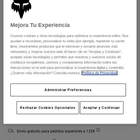
Chaquetas
Explorar Moto
Camisetas
Calcetines
Sudaderas
Color -
Verde militar
Ver todo
Mejora Tu Experiencia
Product Help
Ver todo
Explorar MTB
Usamos cookies y otras tecnologías para optimizar tu experiencia online. Nos
Guía de Equipamiento de Moto
ayudan a recordarte, personalizar tu visita (por ejemplo, mantener tu carrito
Ropa Casual
lleno, mostrartelos productos que te interesan y enviarte anuncios más
Product Help
seleccionado
Accesorios
Guía de cuidado de cascos
relevantes) y mejorar nuestra web. Al hacer clic en "Aceptar y Continuar",
aceptas estas tecnologías y permites que nosotros y nuestros socios de
Guía de Equipamiento de MTB
Tops
Cuadro de tallas
Guía de cuidado de las botas
confianza recopilemos, usemos y compartamos información sobre tus
Gorras y Gorros
interacciones en la web para personalizar tu experiencia digital y contenido.
Sudaderas
Guía de cuidado de cascos
¿Quieres más información? Consulta nuestra
Política de Privacidad
.
Bolsas y Mochilas
XS
S
M
L
XL
2XL
Chaquetas
Calcetines
Administrar Preferencias
Pantalones
Stickers
Pantalones Cortos
Otros Accesorios
Añadir al carrito
Rechazar Cookies Opcionales
Aceptar y Continuar
Bañadores
Ver todo
Ver todo
Envío gratuito para pedidos superiores a 125€