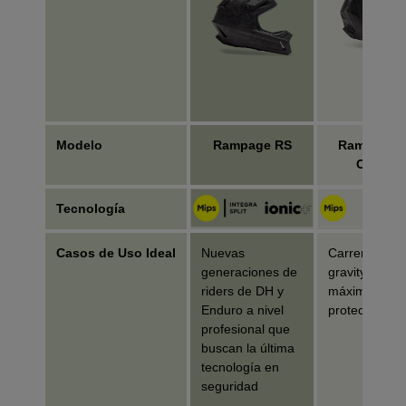
Modelo
Rampage RS
Rampage P
Carbon
Tecnología
Casos de Uso Ideal
Nuevas
Carreras de
generaciones de
gravity/downhi
riders de DH y
máxima
Enduro a nivel
protección
profesional que
buscan la última
tecnología en
seguridad