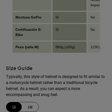
impacto
Montura GoPro
Sí
No
Certificación E-
Sí
No
Bike
Peso (talla M)
980g (±50g)
1230 g (±50 g
Size Guide
Typically, this style of helmet is designed to fit similar to
a motorcycle helmet rather than a traditional bicycle
helmet. As a result, you can expect a more
encompassing and snug feel.
IN
CM