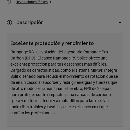
Devoluciones fáciles
Accesorios
Ver Todo
Descripción
Bolsas y Mochilas
Gorras y Gorros
Excelente protección y rendimiento
Ver todo
Rampage RS: la evolución del legendario Rampage Pro
Carbon (RPC). El casco Rampage RS Splice ofrece una
excelente protección para tus descensos más difíciles.
Cargado de características, como el sistema MIPS® Integra
Split diseñado para reducir el movimiento de rotación que se
da en un casco al absorber y redirigir energías y fuerzas que
de otro modo se transmitirían al cerebro, EPS de 2 capas
para proteger contra impactos, una carcasa de carbono
ligera y un forro interior y almohadillas para las mejillas
Ionic+® extraíbles y lavables, este es el casco en el que
confían los profesionales.