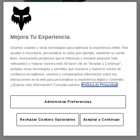
Pantalones
Protecciones
Pantalones
Camisas
Pantalones largos
Gafas de Protección
Ver todo
Guantes
Calcetines
Pantalones cortos
Ver todo
Mejora Tu Experiencia
Chaquetas
Chaquetas y chalecos
Mujer
Usamos cookies y otras tecnologías para optimizar tu experiencia online. Nos
Protecciones
ayudan a recordarte, personalizar tu visita (por ejemplo, mantener tu carrito
lleno, mostrartelos productos que te interesan y enviarte anuncios más
Camisetas y tops
Guantes
Moto
relevantes) y mejorar nuestra web. Al hacer clic en "Aceptar y Continuar",
Gafas de protección
Sudaderas
aceptas estas tecnologías y permites que nosotros y nuestros socios de
Protecciones
Cascos
confianza recopilemos, usemos y compartamos información sobre tus
Chaquetas
interacciones en la web para personalizar tu experiencia digital y contenido.
Calcetines
Camisetas
¿Quieres más información? Consulta nuestra
Política de Privacidad
.
Pantalones
Gafas de protección
Casco Proframe Solid
Pantalones
Mochilas y accesorios
Camisas
Administrar Preferencias
Botas
Calcetines
N.º de artículo
38343
Ver todo
Recambios
Protecciones
Price reduced from
to
Accesorios
299,99 €
194,99 €
Rechazar Cookies Opcionales
Aceptar y Continuar
35% OFF
Guantes
Niños
Gafas de Protección
Recambios