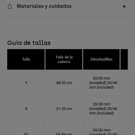
Materiales y cuidados
Guía de tallas
Talla de la
Tal
Talla
Almohadillas
cabeza
20/30 mm
Y
48-52 cm
(installed);30/40
15.
mm (included)
20/30 mm
S
51-55 cm
(installed);30/40
16.
mm (included)
20/30 mm
M
55-59 cm
(installed);30/40
17.