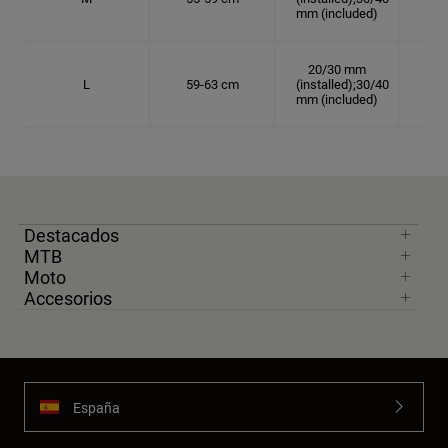
mm (included)
20/30 mm
L
59-63 cm
(installed);30/40
18.
mm (included)
Destacados
MTB
Moto
Accesorios
España