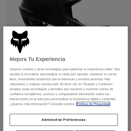
Pantalones
Protecciones
Pantalones
Camisas
Pantalones largos
Gafas de Protección
Ver todo
Guantes
Calcetines
Pantalones cortos
Ver todo
Chaquetas
Chaquetas y chalecos
Mujer
Protecciones
Camisetas y tops
Guantes
Moto
Mejora Tu Experiencia
Gafas de protección
Sudaderas
Protecciones
Usamos cookies y otras tecnologías para optimizar tu experiencia online. Nos
Cascos
Chaquetas
ayudan a recordarte, personalizar tu visita (por ejemplo, mantener tu carrito
Calcetines
Camisetas
lleno, mostrartelos productos que te interesan y enviarte anuncios más
Pantalones
Gafas de protección
relevantes) y mejorar nuestra web. Al hacer clic en "Aceptar y Continuar",
Casco Proframe RS Aura
Pantalones
aceptas estas tecnologías y permites que nosotros y nuestros socios de
Mochilas y accesorios
Camisas
confianza recopilemos, usemos y compartamos información sobre tus
Botas
Calcetines
N.º de artículo
38340
interacciones en la web para personalizar tu experiencia digital y contenido.
Ver todo
¿Quieres más información? Consulta nuestra
Política de Privacidad
.
Recambios
Protecciones
369,99 €
Accesorios
Guantes
Administrar Preferencias
Niños
Gafas de Protección
Recambios