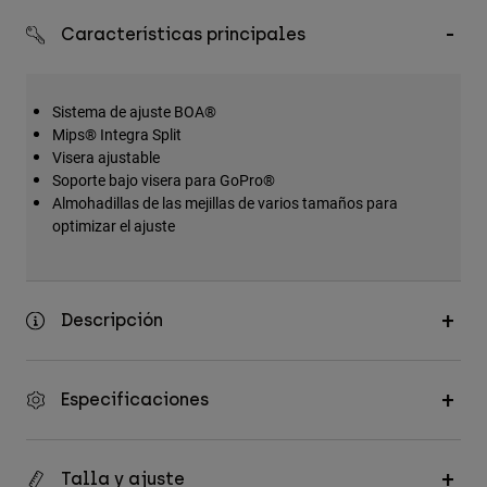
Accesorios
Características principales
Ver Todo
Bolsas y Mochilas
Sistema de ajuste BOA®
Gorras y Gorros
Mips® Integra Split
Visera ajustable
Ver todo
Soporte bajo visera para GoPro®
Almohadillas de las mejillas de varios tamaños para
optimizar el ajuste
Descripción
Especificaciones
Talla y ajuste