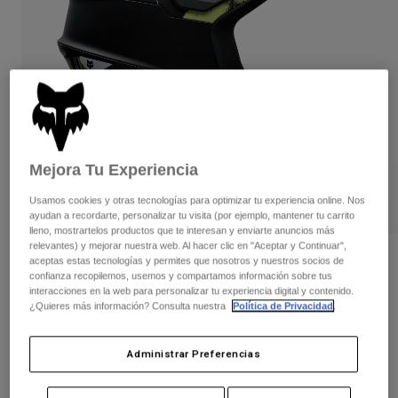
Pantalones
Protecciones
Pantalones
Camisas
Pantalones largos
Gafas de Protección
Ver todo
Guantes
Calcetines
Pantalones cortos
Ver todo
Chaquetas
Chaquetas y chalecos
Mujer
Protecciones
Mejora Tu Experiencia
Camisetas y tops
Guantes
Moto
Gafas de protección
Sudaderas
Usamos cookies y otras tecnologías para optimizar tu experiencia online. Nos
Protecciones
Cascos
ayudan a recordarte, personalizar tu visita (por ejemplo, mantener tu carrito
Chaquetas
lleno, mostrartelos productos que te interesan y enviarte anuncios más
Calcetines
Camisetas
relevantes) y mejorar nuestra web. Al hacer clic en "Aceptar y Continuar",
Pantalones
Gafas de protección
Casco Dropframe Pro Flow
aceptas estas tecnologías y permites que nosotros y nuestros socios de
Pantalones
confianza recopilemos, usemos y compartamos información sobre tus
Mochilas y accesorios
Camisas
interacciones en la web para personalizar tu experiencia digital y contenido.
Botas
Calcetines
N.º de artículo
38354
Ver todo
¿Quieres más información? Consulta nuestra
Política de Privacidad
.
Recambios
Protecciones
279,99 €
Accesorios
Guantes
Administrar Preferencias
Niños
Gafas de Protección
Recambios