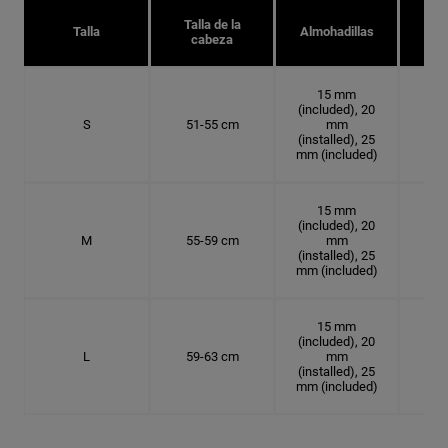
Talla de la
Tal
Talla
Almohadillas
cabeza
15 mm
(included), 20
S
51-55 cm
mm
16.
(installed), 25
mm (included)
15 mm
(included), 20
M
55-59 cm
mm
17.
(installed), 25
mm (included)
15 mm
(included), 20
L
59-63 cm
mm
18.
(installed), 25
mm (included)