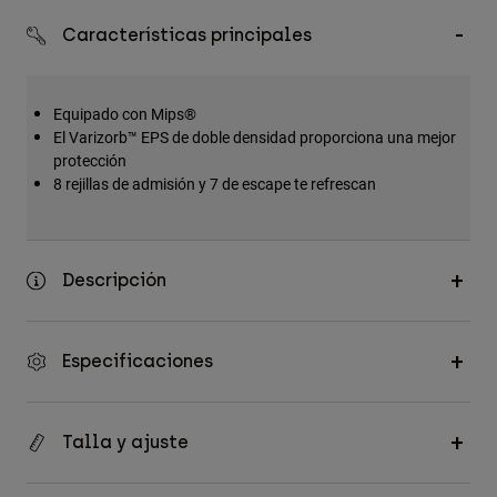
Accesorios
Características principales
Ver Todo
Bolsas y Mochilas
Equipado con Mips®
Gorras y Gorros
El Varizorb™ EPS de doble densidad proporciona una mejor
protección
Ver todo
8 rejillas de admisión y 7 de escape te refrescan
Descripción
Especificaciones
Talla y ajuste