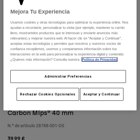
Pantalones
Protecciones
Pantalones
Camisas
Mejora Tu Experiencia
Pantalones largos
Gafas de Protección
Ver todo
Guantes
Usamos cookies y otras tecnologías para optimizar tu experiencia online. Nos
Calcetines
ayudan a recordarte, personalizar tu visita (por ejemplo, mantener tu carrito
Pantalones cortos
lleno, mostrartelos productos que te interesan y enviarte anuncios más
Ver todo
Chaquetas
relevantes) y mejorar nuestra web. Al hacer clic en "Aceptar y Continuar",
Chaquetas y chalecos
aceptas estas tecnologías y permites que nosotros y nuestros socios de
Mujer
confianza recopilemos, usemos y compartamos información sobre tus
Protecciones
interacciones en la web para personalizar tu experiencia digital y contenido.
Camisetas y tops
Guantes
¿Quieres más información? Consulta nuestra
Política de Privacidad
.
Moto
Gafas de protección
Sudaderas
Protecciones
Cascos
Administrar Preferencias
Chaquetas
Calcetines
Camisetas
Pantalones
Gafas de protección
Pantalones
Rechazar Cookies Opcionales
Aceptar y Continuar
Mochilas y accesorios
Camisas
Botas
Calcetines
Carrilleras para Casco Rampage Pro
Ver todo
Carbon Mips® 40 mm
Recambios
Protecciones
Accesorios
Guantes
N.º de artículo
28788-001-OS
Niños
Gafas de Protección
Recambios
39,99 €