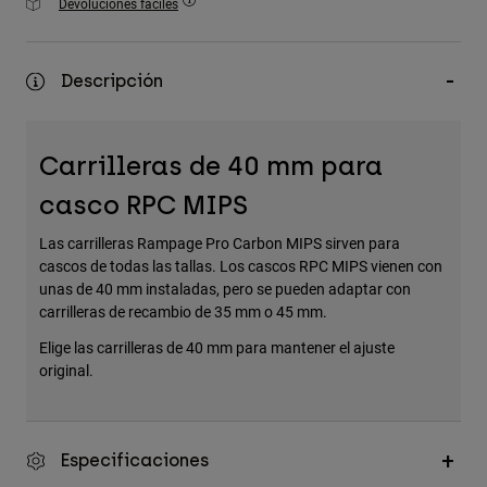
Devoluciones fáciles
Accesorios
Ver Todo
Descripción
Bolsas y Mochilas
Gorras y Gorros
Carrilleras de 40 mm para
Ver todo
casco RPC MIPS
Las carrilleras Rampage Pro Carbon MIPS sirven para
cascos de todas las tallas. Los cascos RPC MIPS vienen con
unas de 40 mm instaladas, pero se pueden adaptar con
carrilleras de recambio de 35 mm o 45 mm.
Elige las carrilleras de 40 mm para mantener el ajuste
original.
Especificaciones