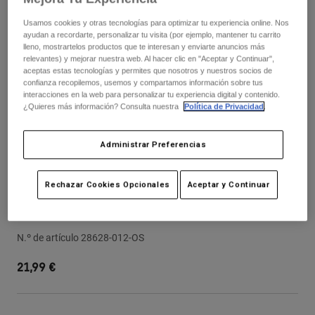
Pantalones
Protecciones
Pantalones
Camisas
Usamos cookies y otras tecnologías para optimizar tu experiencia online. Nos
Pantalones largos
ayudan a recordarte, personalizar tu visita (por ejemplo, mantener tu carrito
Gafas de Protección
Ver todo
lleno, mostrartelos productos que te interesan y enviarte anuncios más
Guantes
Calcetines
relevantes) y mejorar nuestra web. Al hacer clic en "Aceptar y Continuar",
Pantalones cortos
aceptas estas tecnologías y permites que nosotros y nuestros socios de
Ver todo
confianza recopilemos, usemos y compartamos información sobre tus
Chaquetas
interacciones en la web para personalizar tu experiencia digital y contenido.
Chaquetas y chalecos
Mujer
¿Quieres más información? Consulta nuestra
Política de Privacidad
.
Protecciones
Camisetas y tops
Guantes
Moto
Administrar Preferencias
Gafas de protección
Sudaderas
Protecciones
Cascos
Chaquetas
Rechazar Cookies Opcionales
Aceptar y Continuar
Calcetines
Camisetas
Pantalones
Gafas de protección
Cánulas Vue Con Puntos de Sujeción
Pantalones
Mochilas y accesorios
Camisas
Botas
Calcetines
N.º de artículo
28628-012-OS
Ver todo
Recambios
Protecciones
21,99 €
Accesorios
Guantes
Niños
Gafas de Protección
Recambios