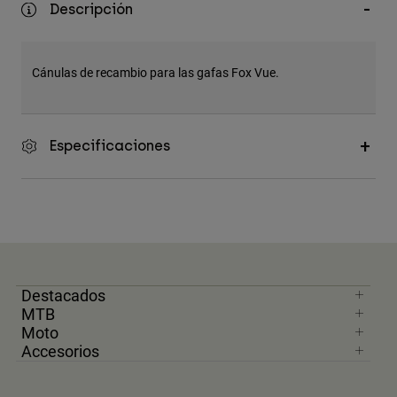
Descripción
Accesorios
Ver Todo
Cánulas de recambio para las gafas Fox Vue.
Bolsas y Mochilas
Gorras y Gorros
Ver todo
Especificaciones
Destacados
MTB
Moto
Accesorios