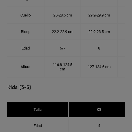
Cuello
28-28.6 cm
29.2-29.9 cm
30.
Bicep
22.2-22.9 cm
22.9-23.5 cm
24.
Edad
6/7
8
116.8-124.5
Altura
127-134.6 cm
137
cm
Kids (3-5)
Talla
KS
Edad
4