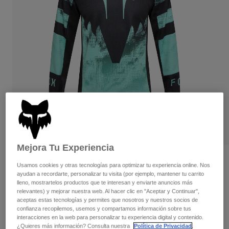
Pantalones
Protecciones
Pantalones
Camisas
Pantalones largos
Gafas de Protección
Ver todo
Guantes
Calcetines
Pantalones cortos
Ver todo
Chaquetas
Chaquetas y chalecos
Mujer
Protecciones
Camisetas y tops
Guantes
Moto
Gafas de protección
Sudaderas
Protecciones
Cascos
Chaquetas
Calcetines
Camisetas
Pantalones
Gafas de protección
Mejora Tu Experiencia
Pantalones
Mochilas y accesorios
Camisas
Opiniones
Usamos cookies y otras tecnologías para optimizar tu experiencia online. Nos
Botas
Calcetines
ayudan a recordarte, personalizar tu visita (por ejemplo, mantener tu carrito
Ver todo
Camiseta Youth Kairos 180
lleno, mostrartelos productos que te interesan y enviarte anuncios más
Recambios
Protecciones
relevantes) y mejorar nuestra web. Al hacer clic en "Aceptar y Continuar",
Accesorios
aceptas estas tecnologías y permites que nosotros y nuestros socios de
Guantes
N.º de artículo
36312-295-YS
confianza recopilemos, usemos y compartamos información sobre tus
Niños
Gafas de Protección
interacciones en la web para personalizar tu experiencia digital y contenido.
Recambios
Price reduced from
to
34,99 €
20,99 €
40% OFF
¿Quieres más información? Consulta nuestra
Política de Privacidad
.