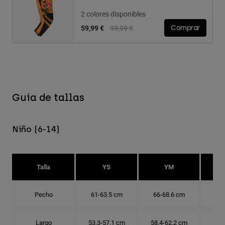
2 colores disponibles
Price reduced from
to
59,99 €
99,99 €
Comprar
Guía de tallas
Niño (6-14)
Talla
YS
YM
Pecho
61-63.5 cm
66-68.6 cm
71-
Largo
53.3-57.1 cm
58.4-62.2 cm
63.