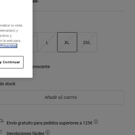
er el kit entero
.
aquí
Cuadro de tallas
alizar tu visita
relevantes) y
sotros y
en la web para
S
M
L
XL
2XL
 Privacidad
.
seleccionado
y Continuar
olor -
Naranja fluorescente
Sin stock
Añadir al carrito
Envío gratuito para pedidos superiores a 125€
Devoluciones fáciles