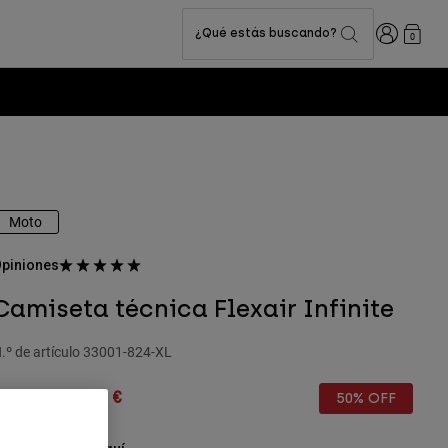
Iniciar sesi
¿Qué estás buscando?
0
Moto
piniones
Camiseta técnica Flexair Infinite
.º de artículo
33001-824-XL
rice reduced from
to
9,99 €
35,00 €
50% OFF