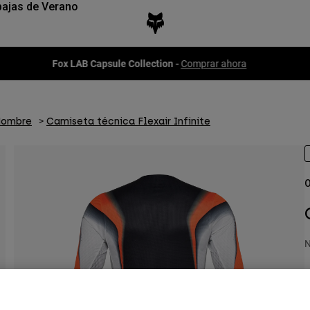
ajas de Verano
Fox LAB Capsule Collection -
Comprar ahora
Hombre
Camiseta técnica Flexair Infinite
O
N
P
6