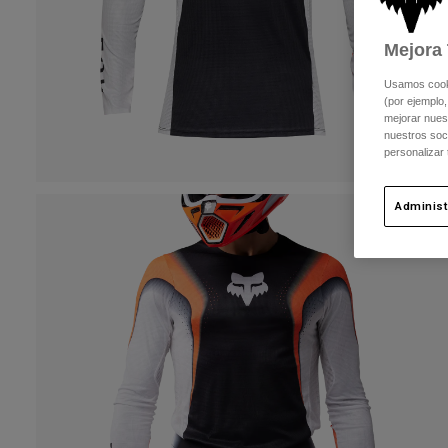
Mejora 
Usamos cookie
(por ejemplo,
mejorar nuest
nuestros soc
personalizar
Administ