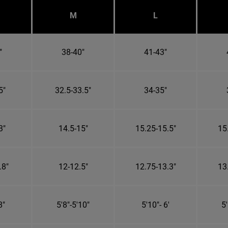
M
L
"
38-40"
41-43"
5"
32.5-33.5"
34-35"
3"
14.5-15"
15.25-15.5"
15
.8"
12-12.5"
12.75-13.3"
13
8"
5'8"-5'10"
5'10"- 6'
5'