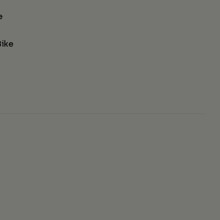
e
ike