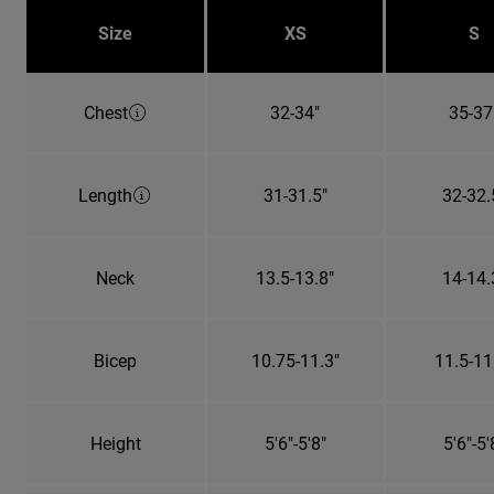
Size
XS
S
Chest
32-34"
35-37
Length
31-31.5"
32-32.
Neck
13.5-13.8"
14-14.
Bicep
10.75-11.3"
11.5-11
Height
5'6"-5'8"
5'6"-5'