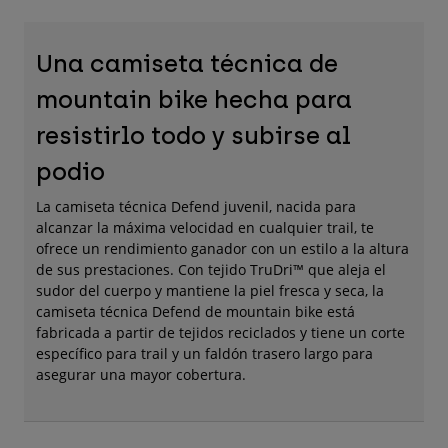
Accesorios
Una camiseta técnica de
Ver Todo
Bolsas y Mochilas
mountain bike hecha para
Gorras y Gorros
resistirlo todo y subirse al
Ver todo
podio
La camiseta técnica Defend juvenil, nacida para
alcanzar la máxima velocidad en cualquier trail, te
ofrece un rendimiento ganador con un estilo a la altura
de sus prestaciones. Con tejido TruDri™ que aleja el
sudor del cuerpo y mantiene la piel fresca y seca, la
camiseta técnica Defend de mountain bike está
fabricada a partir de tejidos reciclados y tiene un corte
específico para trail y un faldón trasero largo para
asegurar una mayor cobertura.