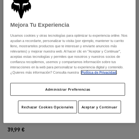
Pantalones
Protecciones
Pantalones
Camisas
Pantalones largos
Gafas de Protección
Ver todo
Guantes
Mejora Tu Experiencia
Calcetines
Pantalones cortos
Ver todo
Usamos cookies y otras tecnologías para optimizar tu experiencia online. Nos
Chaquetas
ayudan a recordarte, personalizar tu visita (por ejemplo, mantener tu carrito
Chaquetas y chalecos
Mujer
lleno, mostrartelos productos que te interesan y enviarte anuncios más
relevantes) y mejorar nuestra web. Al hacer clic en "Aceptar y Continuar",
Protecciones
aceptas estas tecnologías y permites que nosotros y nuestros socios de
Camisetas y tops
Guantes
Moto
confianza recopilemos, usemos y compartamos información sobre tus
Gafas de protección
interacciones en la web para personalizar tu experiencia digital y contenido.
Sudaderas
¿Quieres más información? Consulta nuestra
Política de Privacidad
.
Protecciones
Cascos
Chaquetas
Calcetines
Camisetas
Pantalones
Gafas de protección
Administrar Preferencias
Opiniones
Pantalones
Mochilas y accesorios
Camisas
Camiseta Técnica Defend Juvenil
Botas
Calcetines
Ver todo
Rechazar Cookies Opcionales
Aceptar y Continuar
Recambios
Protecciones
N.º de artículo
31070
Accesorios
Guantes
39,99 €
Niños
Gafas de Protección
Recambios