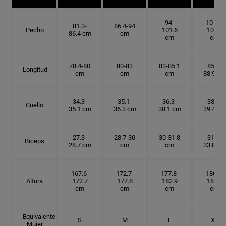
94-
101.6-
81.3-
86.4-94
Pecho
101.6
109.2
86.4 cm
cm
cm
cm
78.4-80
80-83
83-85.1
85.1-
Longitud
cm
cm
cm
88.9 cm
34.3-
35.1-
36.3-
38.1-
Cuello
35.1 cm
36.3 cm
38.1 cm
39.4 cm
27.3-
28.7-30
30-31.8
31.8-
Biceps
28.7 cm
cm
cm
33.8 cm
167.6-
172.7-
177.8-
180.3-
Altura
172.7
177.8
182.9
185.5
cm
cm
cm
cm
Equivalente
S
M
L
XL
Mujer