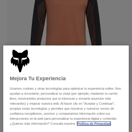
Pantalones
Protecciones
Pantalones
Camisas
Pantalones largos
Gafas de Protección
Ver todo
Guantes
Calcetines
Pantalones cortos
Ver todo
Chaquetas
Chaquetas y chalecos
Mujer
Protecciones
Camisetas y tops
Guantes
Moto
Gafas de protección
Sudaderas
Protecciones
Cascos
Chaquetas
Calcetines
Mejora Tu Experiencia
Camisetas
Pantalones
Gafas de protección
Pantalones
Usamos cookies y otras tecnologías para optimizar tu experiencia online. Nos
Mochilas y accesorios
Camisas
Opiniones
ayudan a recordarte, personalizar tu visita (por ejemplo, mantener tu carrito
Botas
Calcetines
lleno, mostrartelos productos que te interesan y enviarte anuncios más
Ver todo
relevantes) y mejorar nuestra web. Al hacer clic en "Aceptar y Continuar",
Camiseta técnica de manga larga
Recambios
Protecciones
aceptas estas tecnologías y permites que nosotros y nuestros socios de
Defend
Accesorios
confianza recopilemos, usemos y compartamos información sobre tus
Guantes
interacciones en la web para personalizar tu experiencia digital y contenido.
N.º de artículo
32367
¿Quieres más información? Consulta nuestra
Política de Privacidad
.
Niños
Gafas de Protección
Recambios