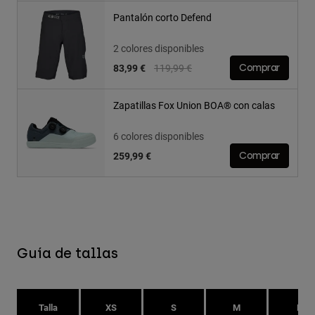
Pantalón corto Defend
2 colores disponibles
Price reduced from
to
83,99 €
119,99 €
Comprar
Zapatillas Fox Union BOA® con calas
6 colores disponibles
259,99 €
Comprar
Guía de tallas
Talla
XS
S
M
L