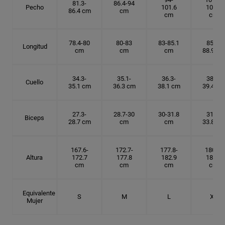
81.3-
86.4-94
Pecho
101.6
109.2
86.4 cm
cm
cm
cm
78.4-80
80-83
83-85.1
85.1-
Longitud
cm
cm
cm
88.9 cm
34.3-
35.1-
36.3-
38.1-
Cuello
35.1 cm
36.3 cm
38.1 cm
39.4 cm
27.3-
28.7-30
30-31.8
31.8-
Biceps
28.7 cm
cm
cm
33.8 cm
167.6-
172.7-
177.8-
180.3-
Altura
172.7
177.8
182.9
185.5
cm
cm
cm
cm
Equivalente
S
M
L
XL
Mujer