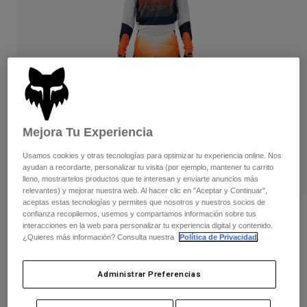
Pantalones
Protecciones
Pantalones
Camisas
Pantalones largos
Gafas de Protección
Ver todo
Guantes
Calcetines
Pantalones cortos
Ver todo
Chaquetas
Chaquetas y chalecos
Mujer
Protecciones
Camisetas y tops
Guantes
Mejora Tu Experiencia
Moto
Gafas de protección
Sudaderas
Usamos cookies y otras tecnologías para optimizar tu experiencia online. Nos
Protecciones
Cascos
ayudan a recordarte, personalizar tu visita (por ejemplo, mantener tu carrito
Chaquetas
lleno, mostrartelos productos que te interesan y enviarte anuncios más
Calcetines
Camisetas
relevantes) y mejorar nuestra web. Al hacer clic en "Aceptar y Continuar",
Pantalones
Gafas de protección
aceptas estas tecnologías y permites que nosotros y nuestros socios de
Pantalones
Mochilas y accesorios
confianza recopilemos, usemos y compartamos información sobre tus
Camisas
Opiniones
interacciones en la web para personalizar tu experiencia digital y contenido.
Botas
Calcetines
Ver todo
¿Quieres más información? Consulta nuestra
Política de Privacidad
.
Camiseta Técnica 360 Revise
Recambios
Protecciones
Accesorios
Guantes
N.º de artículo
31271-425-S
Administrar Preferencias
Niños
Gafas de Protección
Recambios
Price reduced from
to
69,99 €
35,00 €
50% OFF