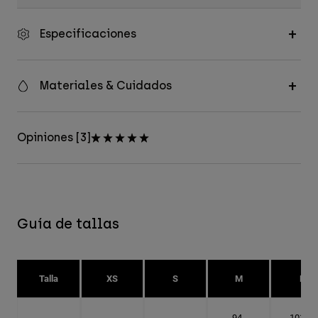
Especificaciones
Materiales & Cuidados
Opiniones [3]
Guía de tallas
Talla
XS
S
M
L
94-
101.6-