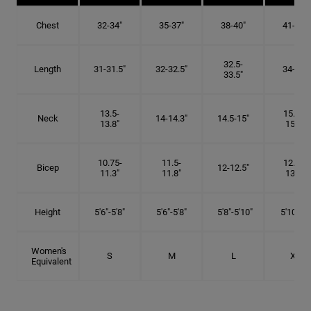
Chest
32-34"
35-37"
38-40"
41-43"
32.5-
Length
31-31.5"
32-32.5"
34-35"
33.5"
13.5-
15.25-
Neck
14-14.3"
14.5-15"
13.8"
15.5"
10.75-
11.5-
12.75-
Bicep
12-12.5"
11.3"
11.8"
13.3"
Height
5'6"-5'8"
5'6"-5'8"
5'8"-5'10"
5'10"- 6'
Women's
S
M
L
XL
Equivalent