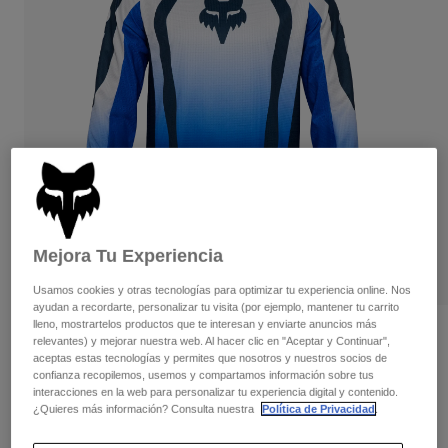
Pantalones
Protecciones
Pantalones
Camisas
Pantalones largos
Gafas de Protección
Ver todo
Guantes
Calcetines
Pantalones cortos
Ver todo
Chaquetas
Chaquetas y chalecos
Mujer
Protecciones
Camisetas y tops
Guantes
Moto
Gafas de protección
Sudaderas
Protecciones
Cascos
Chaquetas
Mejora Tu Experiencia
Calcetines
Camisetas
Pantalones
Gafas de protección
Usamos cookies y otras tecnologías para optimizar tu experiencia online. Nos
Pantalones
ayudan a recordarte, personalizar tu visita (por ejemplo, mantener tu carrito
Mochilas y accesorios
Camisas
lleno, mostrartelos productos que te interesan y enviarte anuncios más
Botas
Calcetines
Opiniones
relevantes) y mejorar nuestra web. Al hacer clic en "Aceptar y Continuar",
Ver todo
aceptas estas tecnologías y permites que nosotros y nuestros socios de
Recambios
Protecciones
Camiseta técnica 180 Lean
confianza recopilemos, usemos y compartamos información sobre tus
Accesorios
interacciones en la web para personalizar tu experiencia digital y contenido.
Guantes
¿Quieres más información? Consulta nuestra
Política de Privacidad
.
N.º de artículo
33008-002-2X
Niños
Gafas de Protección
Recambios