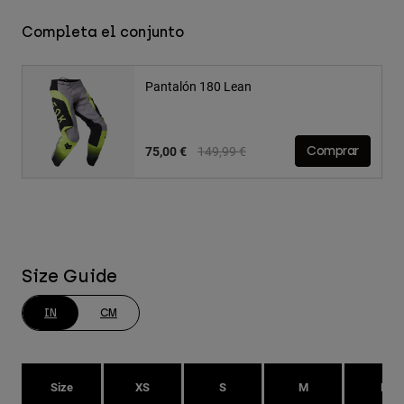
Completa el conjunto
Pantalón 180 Lean
Price reduced from
to
75,00 €
149,99 €
Comprar
Size Guide
IN
CM
Size
XS
S
M
L