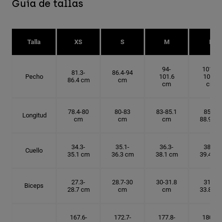
Guía de tallas
Talla
XS
S
M
L
94-
101.6-
81.3-
86.4-94
Pecho
101.6
109.2
86.4 cm
cm
cm
cm
78.4-80
80-83
83-85.1
85.1-
Longitud
cm
cm
cm
88.9 cm
34.3-
35.1-
36.3-
38.1-
Cuello
35.1 cm
36.3 cm
38.1 cm
39.4 cm
27.3-
28.7-30
30-31.8
31.8-
Biceps
28.7 cm
cm
cm
33.8 cm
167.6-
172.7-
177.8-
180.3-