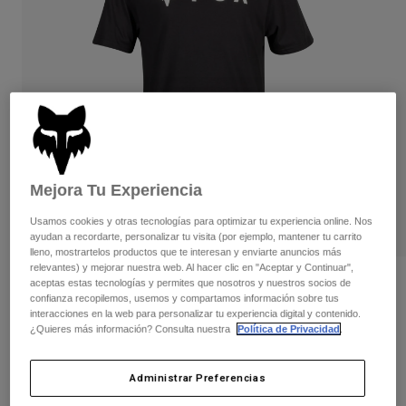
Pantalones
Protecciones
Pantalones
Camisas
Pantalones largos
Gafas de Protección
Ver todo
Guantes
Calcetines
Pantalones cortos
Ver todo
Chaquetas
Chaquetas y chalecos
Mujer
Protecciones
Camisetas y tops
Guantes
Moto
Mejora Tu Experiencia
Gafas de protección
Sudaderas
Protecciones
Cascos
Usamos cookies y otras tecnologías para optimizar tu experiencia online. Nos
Chaquetas
ayudan a recordarte, personalizar tu visita (por ejemplo, mantener tu carrito
Calcetines
Camisetas
lleno, mostrartelos productos que te interesan y enviarte anuncios más
Pantalones
Gafas de protección
relevantes) y mejorar nuestra web. Al hacer clic en "Aceptar y Continuar",
Pantalones
Mochilas y accesorios
Camisas
Opiniones
aceptas estas tecnologías y permites que nosotros y nuestros socios de
confianza recopilemos, usemos y compartamos información sobre tus
Botas
Calcetines
Ver todo
interacciones en la web para personalizar tu experiencia digital y contenido.
Camiseta Premium Absolute
Recambios
Protecciones
¿Quieres más información? Consulta nuestra
Política de Privacidad
.
Accesorios
Guantes
N.º de artículo
31730-001-L
Administrar Preferencias
Niños
Gafas de Protección
Recambios
Price reduced from
to
29,99 €
20,99 €
30% OFF