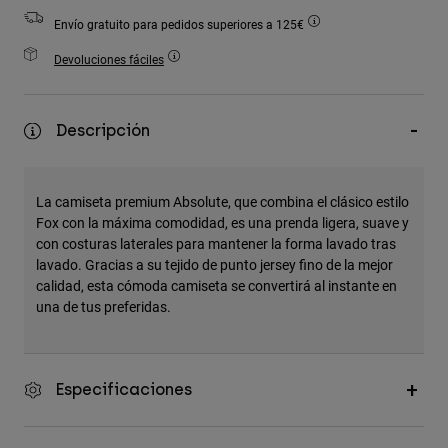
Accesorios
Envío gratuito para pedidos superiores a 125€
Ver Todo
Devoluciones fáciles
Bolsas y Mochilas
Gorras y Gorros
Descripción
Ver todo
La camiseta premium Absolute, que combina el clásico estilo
Fox con la máxima comodidad, es una prenda ligera, suave y
con costuras laterales para mantener la forma lavado tras
lavado. Gracias a su tejido de punto jersey fino de la mejor
calidad, esta cómoda camiseta se convertirá al instante en
una de tus preferidas.
Especificaciones