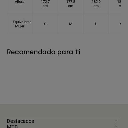
Altura
172.7
177.8
182.9
185.5
cm
cm
cm
cm
Equivalente
S
M
L
XL
Mujer
Recomendado para ti
Destacados
MTB