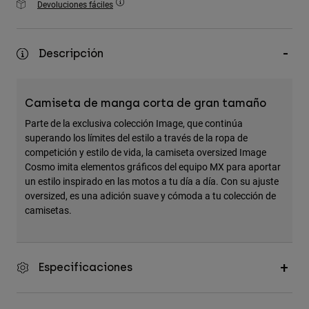
Devoluciones fáciles
Accesorios
Ver Todo
Descripción
Bolsas y Mochilas
Gorras y Gorros
Camiseta de manga corta de gran tamaño
Ver todo
Parte de la exclusiva colección Image, que continúa
superando los límites del estilo a través de la ropa de
competición y estilo de vida, la camiseta oversized Image
Cosmo imita elementos gráficos del equipo MX para aportar
un estilo inspirado en las motos a tu día a día. Con su ajuste
oversized, es una adición suave y cómoda a tu colección de
camisetas.
Especificaciones