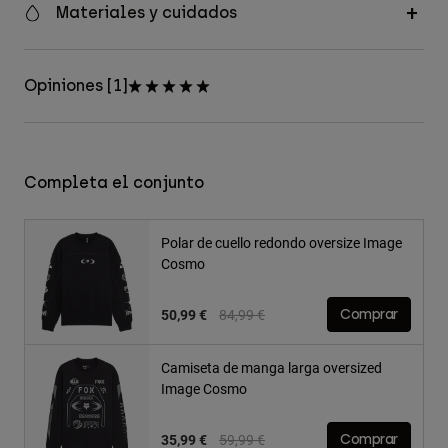
Materiales y cuidados
Opiniones [1]
Completa el conjunto
Polar de cuello redondo oversize Image
Cosmo
Price reduced from
to
50,99 €
84,99 €
Comprar
Camiseta de manga larga oversized
Image Cosmo
Price reduced from
to
35,99 €
59,99 €
Comprar