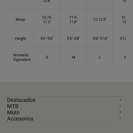
13.8"
15.5"
10.75-
11.5-
12.75-
Bicep
12-12.5"
11.3"
11.8"
13.3"
Height
5'6"-5'8"
5'6"-5'8"
5'8"-5'10"
5'10"- 6'
Women's
S
M
L
XL
Equivalent
Destacados
MTB
Moto
Accesorios