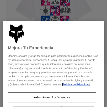
Pantalones
Protecciones
Pantalones
Camisas
Pantalones largos
Gafas de Protección
Ver todo
Guantes
Calcetines
Pantalones cortos
Ver todo
Chaquetas
Chaquetas y chalecos
Mujer
Protecciones
Camisetas y tops
Guantes
Moto
Mejora Tu Experiencia
Gafas de protección
Sudaderas
Usamos cookies y otras tecnologías para optimizar tu experiencia online. Nos
Protecciones
Cascos
Chaquetas
ayudan a recordarte, personalizar tu visita (por ejemplo, mantener tu carrito
Calcetines
Camisetas
lleno, mostrartelos productos que te interesan y enviarte anuncios más
Pantalones
Gafas de protección
relevantes) y mejorar nuestra web. Al hacer clic en "Aceptar y Continuar",
Opiniones
Pantalones
aceptas estas tecnologías y permites que nosotros y nuestros socios de
Mochilas y accesorios
Camisas
confianza recopilemos, usemos y compartamos información sobre tus
Camiseta oversized Image Cosmo
Botas
Calcetines
interacciones en la web para personalizar tu experiencia digital y contenido.
Ver todo
¿Quieres más información? Consulta nuestra
Política de Privacidad
.
Recambios
Protecciones
N.º de artículo
36450
Accesorios
Guantes
Administrar Preferencias
Price reduced from
to
54,99 €
32,99 €
40% OFF
Niños
Gafas de Protección
Recambios