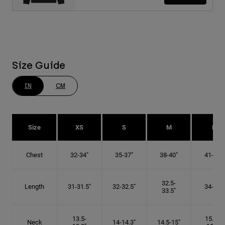
Size Guide
IN
CM
Size
XS
S
M
L
Chest
32-34"
35-37"
38-40"
41-43"
32.5-
Length
31-31.5"
32-32.5"
34-35"
33.5"
13.5-
15.25-
Neck
14-14.3"
14.5-15"