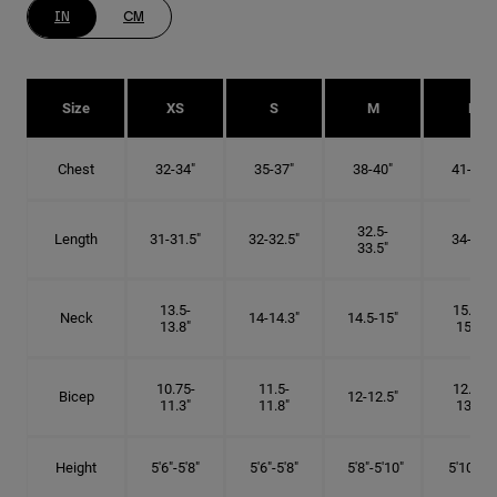
IN
CM
Size
XS
S
M
L
Chest
32-34"
35-37"
38-40"
41-43"
32.5-
Length
31-31.5"
32-32.5"
34-35"
33.5"
13.5-
15.25-
Neck
14-14.3"
14.5-15"
13.8"
15.5"
10.75-
11.5-
12.75-
Bicep
12-12.5"
11.3"
11.8"
13.3"
Height
5'6"-5'8"
5'6"-5'8"
5'8"-5'10"
5'10"- 6'