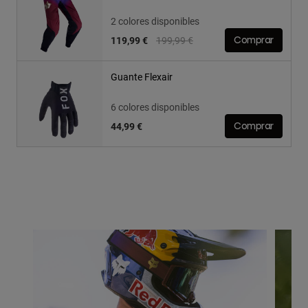
2 colores disponibles
Price reduced from
to
119,99 €
199,99 €
Comprar
Guante Flexair
6 colores disponibles
44,99 €
Comprar