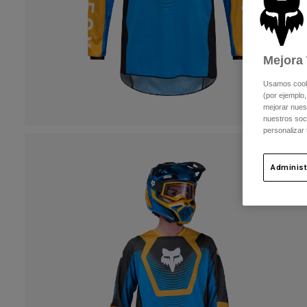
Mejora 
Usamos cookie
(por ejemplo,
mejorar nuest
nuestros soc
personalizar
Administ