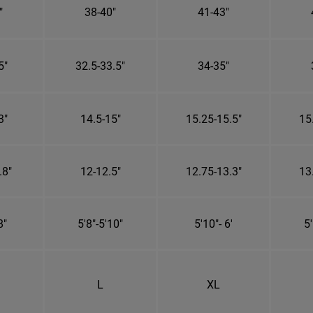
"
38-40"
41-43"
5"
32.5-33.5"
34-35"
3"
14.5-15"
15.25-15.5"
15
.8"
12-12.5"
12.75-13.3"
13
8"
5'8"-5'10"
5'10"- 6'
5'
L
XL