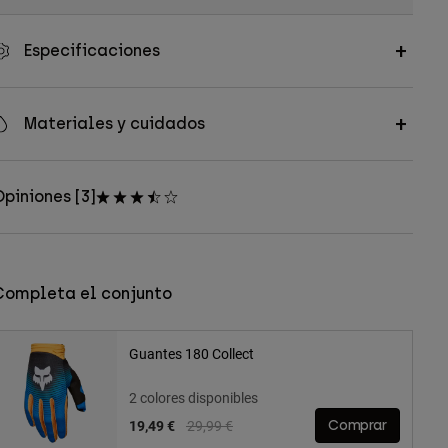
Especificaciones
Materiales y cuidados
piniones [3]
Completa el conjunto
Guantes 180 Collect
2 colores disponibles
Price reduced from
to
19,49 €
29,99 €
Comprar