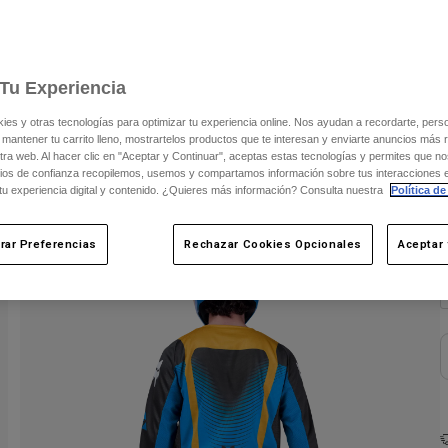
V
C
Tu Experiencia
s y otras tecnologías para optimizar tu experiencia online. Nos ayudan a recordarte, person
 mantener tu carrito lleno, mostrartelos productos que te interesan y enviarte anuncios más 
ra web. Al hacer clic en "Aceptar y Continuar", aceptas estas tecnologías y permites que no
ios de confianza recopilemos, usemos y compartamos información sobre tus interacciones 
 tu experiencia digital y contenido. ¿Quieres más información? Consulta nuestra
Política de
rar Preferencias
Rechazar Cookies Opcionales
Aceptar 