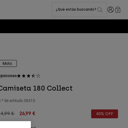
Iniciar sesi
¿Qué estás buscando?
0
Moto
piniones
Camiseta 180 Collect
.º de artículo
36315
rice reduced from
to
44,99 €
26,99 €
40% OFF