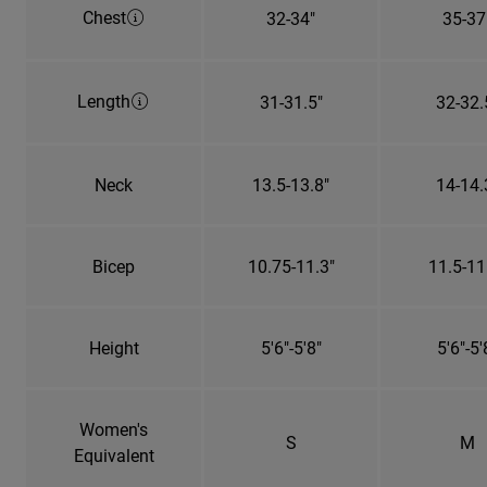
Chest
32-34"
35-37
Length
31-31.5"
32-32.
Neck
13.5-13.8"
14-14.
Bicep
10.75-11.3"
11.5-11
Height
5'6"-5'8"
5'6"-5'
Women's
S
M
Equivalent