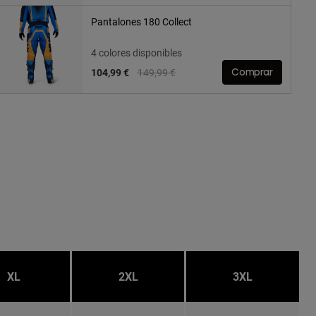
Pantalones 180 Collect
4 colores disponibles
Price reduced from
to
104,99 €
149,99 €
Comprar
XL
2XL
3XL