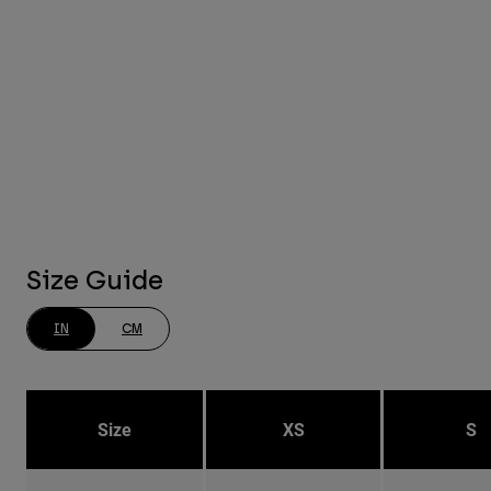
Size Guide
IN
CM
Size
XS
S