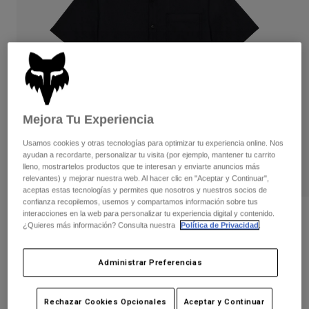
Pantalones
Protecciones
Pantalones
Camisas
Pantalones largos
Gafas de Protección
Ver todo
Guantes
Calcetines
Pantalones cortos
Ver todo
Chaquetas
Chaquetas y chalecos
Mujer
Protecciones
Mejora Tu Experiencia
Camisetas y tops
Guantes
Moto
Usamos cookies y otras tecnologías para optimizar tu experiencia online. Nos
Gafas de protección
Sudaderas
ayudan a recordarte, personalizar tu visita (por ejemplo, mantener tu carrito
Protecciones
Cascos
lleno, mostrartelos productos que te interesan y enviarte anuncios más
Chaquetas
relevantes) y mejorar nuestra web. Al hacer clic en "Aceptar y Continuar",
Calcetines
Camisetas
aceptas estas tecnologías y permites que nosotros y nuestros socios de
Pantalones
Gafas de protección
confianza recopilemos, usemos y compartamos información sobre tus
Pantalones
interacciones en la web para personalizar tu experiencia digital y contenido.
Mochilas y accesorios
Camisas
Opiniones
¿Quieres más información? Consulta nuestra
Política de Privacidad
.
Botas
Calcetines
Ver todo
Camisa Level Up Woven
Recambios
Protecciones
Administrar Preferencias
Accesorios
Guantes
N.º de artículo
32861
Niños
Gafas de Protección
Recambios
Rechazar Cookies Opcionales
Aceptar y Continuar
Price reduced from
to
69,99 €
38,49 €
45% OFF