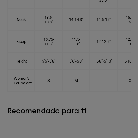
33.5"
13.5-
15.25-
Neck
14-14.3"
14.5-15"
13.8"
15.5"
10.75-
11.5-
12.75-
Bicep
12-12.5"
11.3"
11.8"
13.3"
Height
5'6"-5'8"
5'6"-5'8"
5'8"-5'10"
5'10"- 6'
Women's
S
M
L
XL
Equivalent
Recomendado para ti