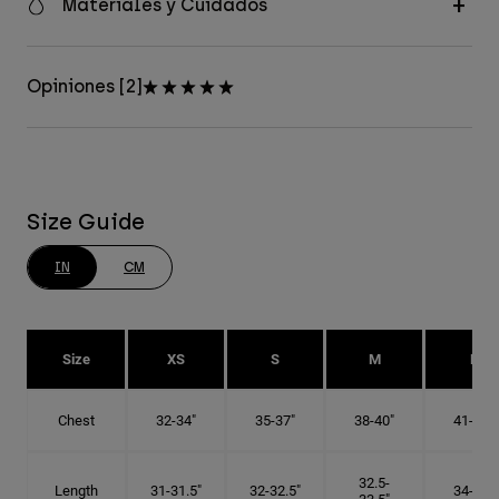
Materiales y Cuidados
Opiniones [2]
Size Guide
IN
CM
Size
XS
S
M
L
Chest
32-34"
35-37"
38-40"
41-43"
32.5-
Length
31-31.5"
32-32.5"
34-35"