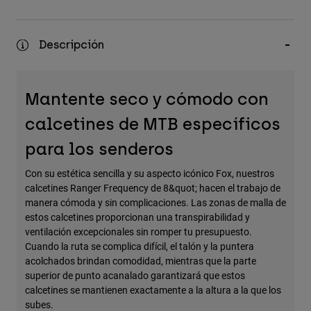
Accesorios
Ver Todo
Descripción
Bolsas y Mochilas
Gorras y Gorros
Mantente seco y cómodo con
Ver todo
calcetines de MTB específicos
para los senderos
Con su estética sencilla y su aspecto icónico Fox, nuestros
calcetines Ranger Frequency de 8&quot; hacen el trabajo de
manera cómoda y sin complicaciones. Las zonas de malla de
estos calcetines proporcionan una transpirabilidad y
ventilación excepcionales sin romper tu presupuesto.
Cuando la ruta se complica difícil, el talón y la puntera
acolchados brindan comodidad, mientras que la parte
superior de punto acanalado garantizará que estos
calcetines se mantienen exactamente a la altura a la que los
subes.