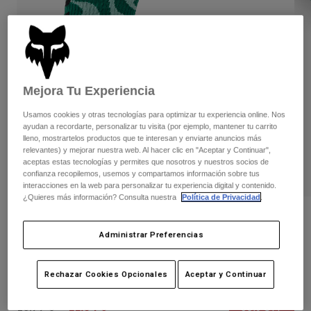
Pantalones
Protecciones
Pantalones
Camisas
Pantalones largos
Gafas de Protección
Ver todo
Guantes
Calcetines
Pantalones cortos
Ver todo
Chaquetas
Mejora Tu Experiencia
Chaquetas y chalecos
Mujer
Usamos cookies y otras tecnologías para optimizar tu experiencia online. Nos
Protecciones
ayudan a recordarte, personalizar tu visita (por ejemplo, mantener tu carrito
Camisetas y tops
Guantes
Moto
lleno, mostrartelos productos que te interesan y enviarte anuncios más
Gafas de protección
relevantes) y mejorar nuestra web. Al hacer clic en "Aceptar y Continuar",
Sudaderas
aceptas estas tecnologías y permites que nosotros y nuestros socios de
Protecciones
Cascos
Chaquetas
confianza recopilemos, usemos y compartamos información sobre tus
Calcetines
interacciones en la web para personalizar tu experiencia digital y contenido.
Camisetas
Pantalones
Gafas de protección
¿Quieres más información? Consulta nuestra
Política de Privacidad
.
Pantalones
Mochilas y accesorios
Camisas
Opiniones
Botas
Calcetines
Administrar Preferencias
Ver todo
Calcetines Ranger Frequency 6'' (15cm)
Recambios
Protecciones
Accesorios
Guantes
N.º de artículo
33260-391-S/M
Rechazar Cookies Opcionales
Aceptar y Continuar
Niños
Gafas de Protección
Recambios
Price reduced from
to
16,99 €
11,04 €
35% OFF