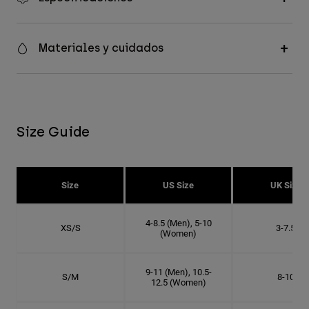
Materiales y cuidados
Size Guide
Size
US Size
UK Size
4-8.5 (Men), 5-10
XS/S
3-7.5
(Women)
9-11 (Men), 10.5-
S/M
8-10
12.5 (Women)