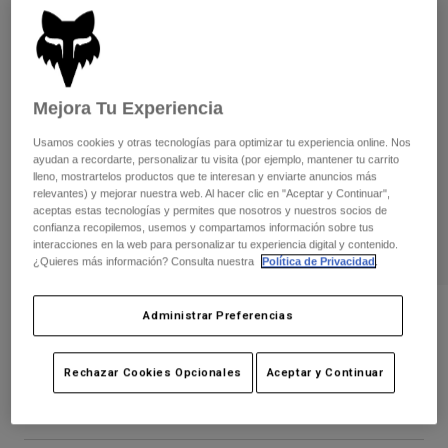
Pantalones
Protecciones
Pantalones
Camisas
Pantalones largos
Gafas de Protección
Ver todo
Guantes
Calcetines
Pantalones cortos
Mejora Tu Experiencia
Ver todo
Chaquetas
Chaquetas y chalecos
Mujer
Usamos cookies y otras tecnologías para optimizar tu experiencia online. Nos
ayudan a recordarte, personalizar tu visita (por ejemplo, mantener tu carrito
Protecciones
lleno, mostrartelos productos que te interesan y enviarte anuncios más
Camisetas y tops
Guantes
Moto
relevantes) y mejorar nuestra web. Al hacer clic en "Aceptar y Continuar",
aceptas estas tecnologías y permites que nosotros y nuestros socios de
Gafas de protección
Sudaderas
confianza recopilemos, usemos y compartamos información sobre tus
Protecciones
Cascos
interacciones en la web para personalizar tu experiencia digital y contenido.
Chaquetas
¿Quieres más información? Consulta nuestra
Política de Privacidad
.
Calcetines
Camisetas
Pantalones
Gafas de protección
Pantalones
Mochilas y accesorios
Camisas
Calcetines Ranger de 6&quot;
Administrar Preferencias
Botas
Calcetines
Ver todo
N.º de artículo
33639
Recambios
Protecciones
Rechazar Cookies Opcionales
Aceptar y Continuar
Accesorios
Guantes
16,99 €
Niños
Gafas de Protección
Recambios