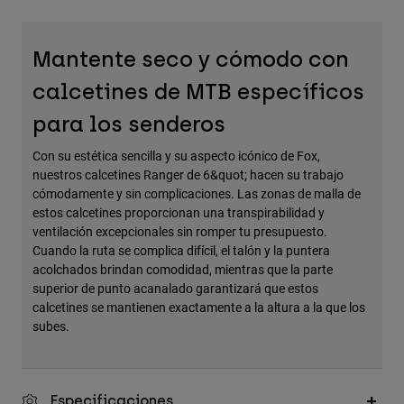
Accesorios
Ver Todo
Mantente seco y cómodo con
Bolsas y Mochilas
calcetines de MTB específicos
Gorras y Gorros
para los senderos
Ver todo
Con su estética sencilla y su aspecto icónico de Fox,
nuestros calcetines Ranger de 6&quot; hacen su trabajo
cómodamente y sin complicaciones. Las zonas de malla de
estos calcetines proporcionan una transpirabilidad y
ventilación excepcionales sin romper tu presupuesto.
Cuando la ruta se complica difícil, el talón y la puntera
acolchados brindan comodidad, mientras que la parte
superior de punto acanalado garantizará que estos
calcetines se mantienen exactamente a la altura a la que los
subes.
Especificaciones