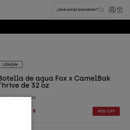
Iniciar sesi
¿Qué estás buscando?
0
Lifestyle
Botella de agua Fox x CamelBak
Thrive de 32 oz
.º de artículo
36945
rice reduced from
to
44,99 €
26,99 €
40% OFF