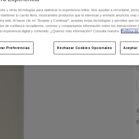
s y otras tecnologías para optimizar tu experiencia online. Nos ayudan a recordarte, person
 mantener tu carrito lleno, mostrartelos productos que te interesan y enviarte anuncios más 
ra web. Al hacer clic en "Aceptar y Continuar", aceptas estas tecnologías y permites que no
ios de confianza recopilemos, usemos y compartamos información sobre tus interacciones 
 tu experiencia digital y contenido. ¿Quieres más información? Consulta nuestra
Política de
C
rar Preferencias
Rechazar Cookies Opcionales
Aceptar 