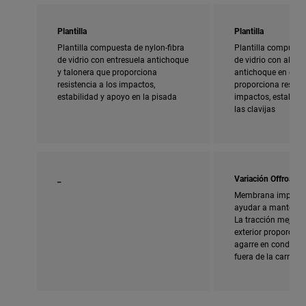
Plantilla
Plantilla
Plantilla compuesta de nylon-fibra
Plantilla compuesta
de vidrio con entresuela antichoque
de vidrio con almoh
y talonera que proporciona
antichoque en el ta
resistencia a los impactos,
proporciona resiste
estabilidad y apoyo en la pisada
impactos, estabili
las clavijas
_
Variación Offroad
Membrana imperme
ayudar a mantener 
La tracción mejorad
exterior proporcio
agarre en condicion
fuera de la carreter