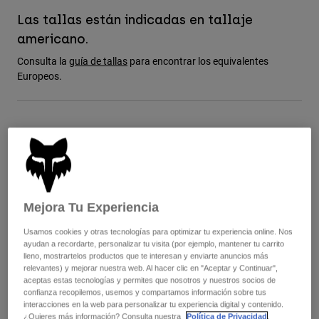
Chaquetas
Explorar Moto
Camisetas
Las tallas están indicadas en tallaje
Calcetines
americano.
Sudaderas
Ver todo
Product Help
Ver todo
Consulta la
guía de tallas
para encontrar los equivalentes
Explorar MTB
Europeos.
Guía de Equipamiento de Moto
Ropa Casual
Product Help
Accesorios
Guía de cuidado de cascos
Cuadro de tallas
Guía de Equipamiento de MTB
Tops
Guía de cuidado de las botas
Gorras y Gorros
Sudaderas
Guía de cuidado de cascos
Bolsas y Mochilas
5
6
7
8
9
9.5
Chaquetas
Calcetines
Pantalones
Mejora Tu Experiencia
Stickers
10
10.5
11
11.5
12
13
Pantalones Cortos
Usamos cookies y otras tecnologías para optimizar tu experiencia online. Nos
Otros Accesorios
ayudan a recordarte, personalizar tu visita (por ejemplo, mantener tu carrito
Bañadores
lleno, mostrartelos productos que te interesan y enviarte anuncios más
Ver todo
14
relevantes) y mejorar nuestra web. Al hacer clic en "Aceptar y Continuar",
Ver todo
aceptas estas tecnologías y permites que nosotros y nuestros socios de
confianza recopilemos, usemos y compartamos información sobre tus
interacciones en la web para personalizar tu experiencia digital y contenido.
¿Quieres más información? Consulta nuestra
Política de Privacidad
.