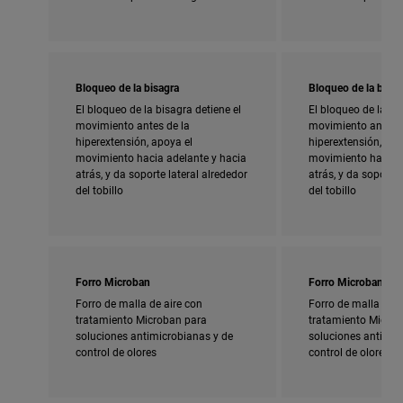
Bloqueo de la bisagra
Bloqueo de la bisag
El bloqueo de la bisagra detiene el
El bloqueo de la bi
movimiento antes de la
movimiento antes d
hiperextensión, apoya el
hiperextensión, apo
movimiento hacia adelante y hacia
movimiento hacia a
atrás, y da soporte lateral alrededor
atrás, y da soporte 
del tobillo
del tobillo
Forro Microban
Forro Microban
Forro de malla de aire con
Forro de malla de a
tratamiento Microban para
tratamiento Micro
soluciones antimicrobianas y de
soluciones antimic
control de olores
control de olores