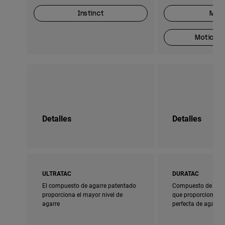
Instinct
Moti
Motion O
Detalles
Detalles
ULTRATAC
DURATAC
El compuesto de agarre patentado
Compuesto de agar
proporciona el mayor nivel de
que proporciona u
agarre
perfecta de agarre 