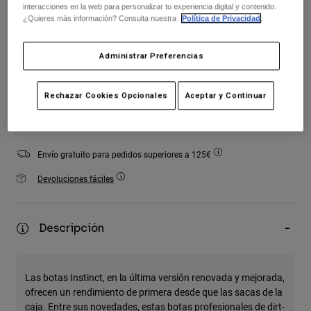
interacciones en la web para personalizar tu experiencia digital y contenido.
Accesorios
¿Quieres más información? Consulta nuestra
Política de Privacidad
.
seleccionado
Ver Todo
Administrar Preferencias
Bolsas y Mochilas
Gorras y Gorros
Rechazar Cookies Opcionales
Aceptar y Continuar
Añadir al carrito
Ver todo
Envío gratuito para pedidos superiores a 125€
Devoluciones fáciles
Descripción
Las botas Instinct, en la última versión renovada y mejorada,
ofrecen un rendimiento de primera desde que las sacas de la
caja. Entre sus novedades, estas botas profesionales de dirt-