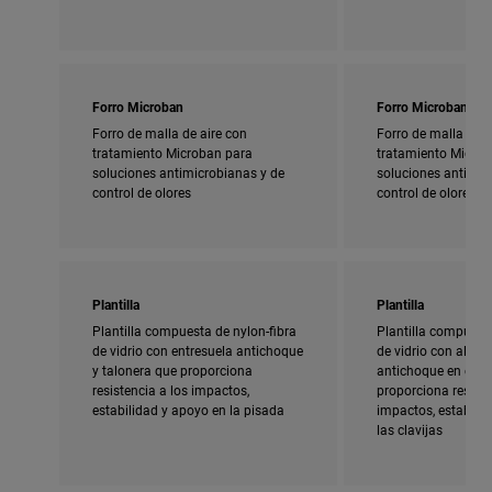
Forro Microban
Forro Microban
Forro de malla de aire con
Forro de malla de a
tratamiento Microban para
tratamiento Micro
soluciones antimicrobianas y de
soluciones antimic
control de olores
control de olores
Plantilla
Plantilla
Plantilla compuesta de nylon-fibra
Plantilla compuesta
de vidrio con entresuela antichoque
de vidrio con almoh
y talonera que proporciona
antichoque en el ta
resistencia a los impactos,
proporciona resiste
estabilidad y apoyo en la pisada
impactos, estabili
las clavijas