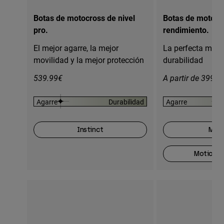
Botas de motocross de nivel
Botas de motocro
pro.
rendimiento.
El mejor agarre, la mejor
La perfecta mezc
movilidad y la mejor protección
durabilidad
539.99€
A partir de 399.9
Agarre
Durabilidad
Agarre
Instinct
Moti
Motion O