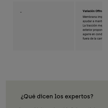
_
Variación Offroad
Membrana imperme
ayudar a mantener 
La tracción mejorad
exterior proporcio
agarre en condicion
fuera de la carreter
¿Qué dicen los expertos?