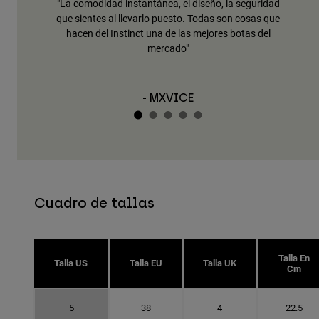
 sigue
"La comodidad instantánea, el diseño, la seguridad
"L
ercado"
que sientes al llevarlo puesto. Todas son cosas que
hacen del Instinct una de las mejores botas del
mercado"
- MXVICE
Cuadro de tallas
Talla En
Talla US
Talla EU
Talla UK
Cm
5
38
4
22.5