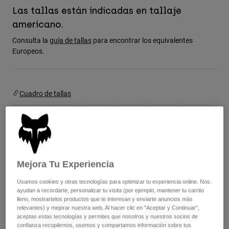
Chaquetas
Explorar Moto
Las tallas están indicadas en tallaje
Camisetas
Calcetines
americano.
Sudaderas
Ver todo
Consulta la
guía de tallas
para encontrar los equivalentes
Product Help
Ver todo
Explorar MTB
Europeos.
Guía de Equipamiento de Moto
Ropa Casual
Product Help
Accesorios
Guía de cuidado de cascos
Cuadro de tallas
Guía de Equipamiento de MTB
Tops
Guía de cuidado de las botas
Gorras y Gorros
Sudaderas
Guía de cuidado de cascos
8
9
9.5
10
10.5
11
Bolsas y Mochilas
Chaquetas
Calcetines
Pantalones
Stickers
11.5
12
13
14
Mejora Tu Experiencia
Pantalones Cortos
Otros Accesorios
Bañadores
Usamos cookies y otras tecnologías para optimizar tu experiencia online. Nos
Ver todo
ayudan a recordarte, personalizar tu visita (por ejemplo, mantener tu carrito
Ver todo
Color -
Negro
lleno, mostrartelos productos que te interesan y enviarte anuncios más
relevantes) y mejorar nuestra web. Al hacer clic en "Aceptar y Continuar",
aceptas estas tecnologías y permites que nosotros y nuestros socios de
confianza recopilemos, usemos y compartamos información sobre tus