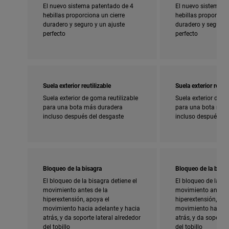
El nuevo sistema patentado de 4
El nuevo sistema p
hebillas proporciona un cierre
hebillas proporcion
duradero y seguro y un ajuste
duradero y seguro y
perfecto
perfecto
Suela exterior reutilizable
Suela exterior reutil
Suela exterior de goma reutilizable
Suela exterior de g
para una bota más duradera
para una bota más
incluso después del desgaste
incluso después de
Bloqueo de la bisagra
Bloqueo de la bisag
El bloqueo de la bisagra detiene el
El bloqueo de la bi
movimiento antes de la
movimiento antes d
hiperextensión, apoya el
hiperextensión, apo
movimiento hacia adelante y hacia
movimiento hacia a
atrás, y da soporte lateral alrededor
atrás, y da soporte 
del tobillo
del tobillo