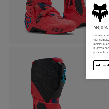
Mejora 
Usamos cookie
(por ejemplo,
mejorar nuest
nuestros soc
personalizar
Administ