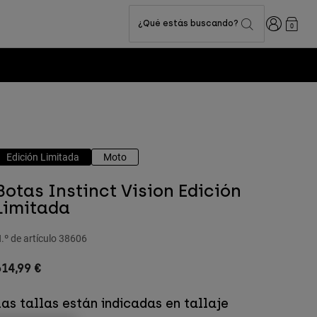
Iniciar sesi
¿Qué estás buscando?
0
Edición Limitada
Moto
Botas Instinct Vision Edición
Limitada
.º de artículo
38606
14,99 €
Las tallas están indicadas en tallaje