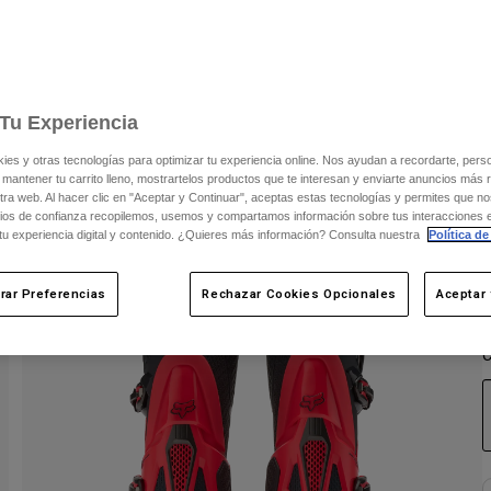
C
Tu Experiencia
s y otras tecnologías para optimizar tu experiencia online. Nos ayudan a recordarte, person
 mantener tu carrito lleno, mostrartelos productos que te interesan y enviarte anuncios más 
ra web. Al hacer clic en "Aceptar y Continuar", aceptas estas tecnologías y permites que no
ios de confianza recopilemos, usemos y compartamos información sobre tus interacciones 
 tu experiencia digital y contenido. ¿Quieres más información? Consulta nuestra
Política de
rar Preferencias
Rechazar Cookies Opcionales
Aceptar 
C