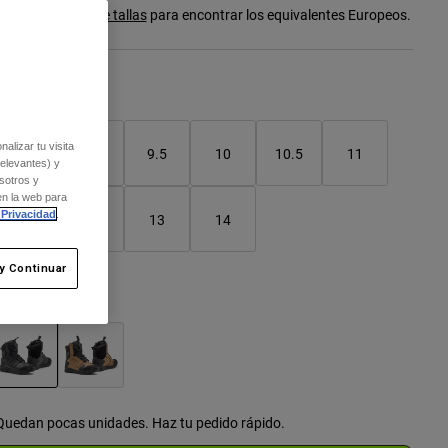
onsulta la
guía de tallas
para encontrar los equivalentes Europeos.
Cuadro de tallas
alizar tu visita
8
9
9.5
10
10.5
11
relevantes) y
sotros y
seleccionado
en la web para
 Privacidad
.
11.5
12
13
14
y Continuar
olor -
Negro
seleccionado
Quedan pocas unidades. Haz tu pedido rápido.