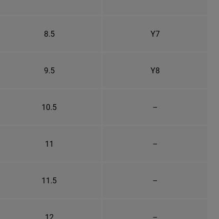
8.5
Y7
9.5
Y8
10.5
–
11
–
11.5
–
12
–