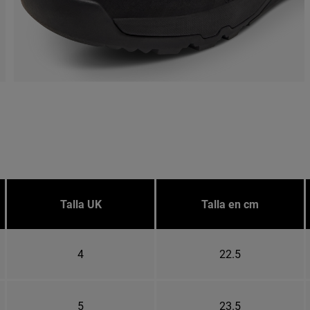
Talla UK
Talla en cm
4
22.5
5
23.5