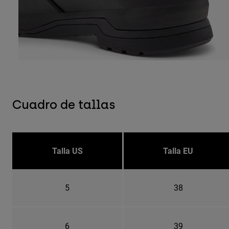
Cuadro de tallas
Talla US
Talla EU
5
38
6
39