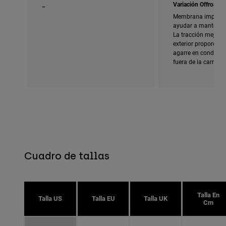
_
Variación Offroad
Membrana imperme
ayudar a mantener 
La tracción mejorad
exterior proporcio
agarre en condicion
fuera de la carreter
Cuadro de tallas
Talla En
Talla US
Talla EU
Talla UK
Cm