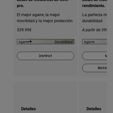
pro.
rendimiento.
El mejor agarre, la mejor
La perfecta mezc
movilidad y la mejor protección
durabilidad
539.99€
A partir de 399.9
Agarre
Durabilidad
Agarre
Instinct
Moti
Motion O
Detalles
Detalles