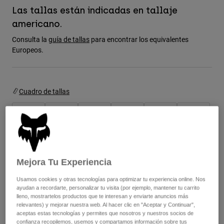
Chaquetas
Explorar Moto
Las tallas están indicadas en tallaje
Camisetas
Calcetines
americano.
Sudaderas
Ver todo
Consulta la
guía de tallas
para encontrar los equivalentes
Product Help
Ver todo
Explorar MTB
Europeos.
Guía de Equipamiento de Moto
Ropa Casual
Product Help
Accesorios
Guía de cuidado de cascos
Cuadro de tallas
Guía de Equipamiento de MTB
Tops
Guía de cuidado de las botas
Gorras y Gorros
Sudaderas
Guía de cuidado de cascos
8
9
9.5
10
10.5
11
Bolsas y Mochilas
Chaquetas
Calcetines
Pantalones
Stickers
11.5
12
13
14
Pantalones Cortos
Mejora Tu Experiencia
Otros Accesorios
Bañadores
Usamos cookies y otras tecnologías para optimizar tu experiencia online. Nos
Ver todo
ayudan a recordarte, personalizar tu visita (por ejemplo, mantener tu carrito
Ver todo
Color -
Blanco tiza
lleno, mostrartelos productos que te interesan y enviarte anuncios más
relevantes) y mejorar nuestra web. Al hacer clic en "Aceptar y Continuar",
aceptas estas tecnologías y permites que nosotros y nuestros socios de
confianza recopilemos, usemos y compartamos información sobre tus