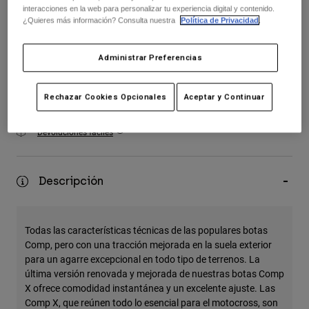
Accesorios
interacciones en la web para personalizar tu experiencia digital y contenido.
¿Quieres más información? Consulta nuestra
Política de Privacidad
.
seleccionado
Ver Todo
Añadir al carrito
Administrar Preferencias
Bolsas y Mochilas
Gorras y Gorros
Rechazar Cookies Opcionales
Aceptar y Continuar
Ver todo
Envío gratuito para pedidos superiores a 125€
Devoluciones fáciles
Descripción
Todas las características técnicas de las populares botas
Comp, pero con una tracción mejorada en la suela exterior
para un agarre excepcional en todo tipo de terrenos. La
última versión renovada y mejorada de nuestras botas Comp
X ofrece comodidad instantánea y un excelente ajuste. Las
Comp X, que reúnen todo lo esencial para el motocross, son