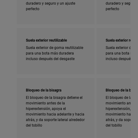
duradero y seguro y un ajuste
duradero y seguro y
perfecto
perfecto
Suela exterior reutilizable
Suela exterior reutil
Suela exterior de goma reutilizable
Suela exterior de g
para una bota más duradera
para una bota más
incluso después del desgaste
incluso después de
Bloqueo de la bisagra
Bloqueo de la bisag
El bloqueo de la bisagra detiene el
El bloqueo de la bi
movimiento antes de la
movimiento antes d
hiperextensión, apoya el
hiperextensión, apo
movimiento hacia adelante y hacia
movimiento hacia a
atrás, y da soporte lateral alrededor
atrás, y da soporte 
del tobillo
del tobillo