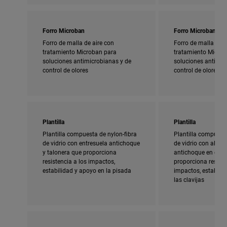
Forro Microban
Forro Microban
Forro de malla de aire con
Forro de malla de a
tratamiento Microban para
tratamiento Micro
soluciones antimicrobianas y de
soluciones antimic
control de olores
control de olores
Plantilla
Plantilla
Plantilla compuesta de nylon-fibra
Plantilla compuesta
de vidrio con entresuela antichoque
de vidrio con almoh
y talonera que proporciona
antichoque en el ta
resistencia a los impactos,
proporciona resiste
estabilidad y apoyo en la pisada
impactos, estabili
las clavijas