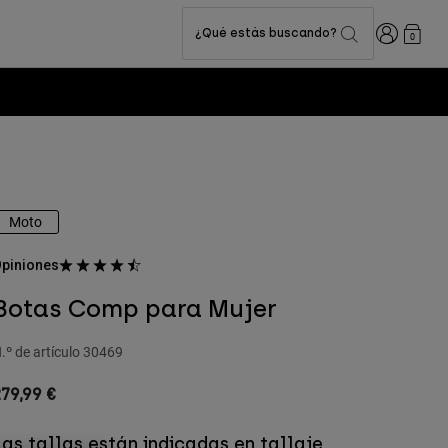
Iniciar sesi
¿Qué estás buscando?
0
Moto
piniones
Botas Comp para Mujer
.º de artículo
30469
79,99 €
Las tallas están indicadas en tallaje