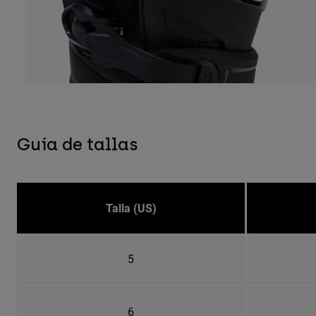
Guía de tallas
Talla (US)
5
6