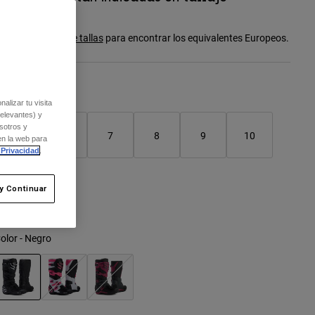
americano.
onsulta la
guía de tallas
para encontrar los equivalentes Europeos.
Cuadro de tallas
alizar tu visita
relevantes) y
sotros y
5
6
7
8
9
10
en la web para
 Privacidad
.
11
y Continuar
olor -
Negro
seleccionado