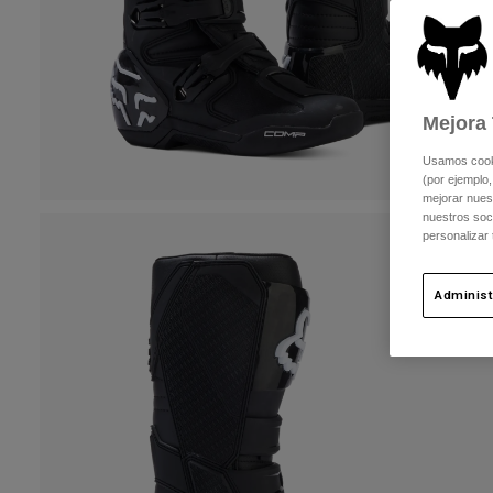
Mejora 
Usamos cookie
(por ejemplo,
mejorar nuest
nuestros soc
personalizar
Administ