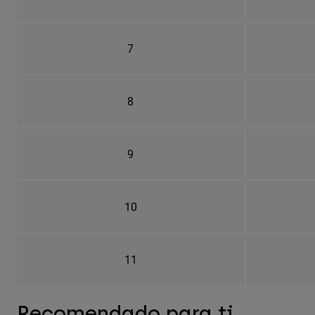
7
8
9
10
11
Recomendado para ti