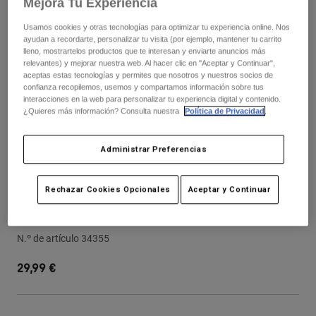
Mejora Tu Experiencia
Pantalones
Protecciones
Pantalones
Camisas
Usamos cookies y otras tecnologías para optimizar tu experiencia online. Nos
Pantalones largos
Gafas de Protección
ayudan a recordarte, personalizar tu visita (por ejemplo, mantener tu carrito
Ver todo
Guantes
lleno, mostrartelos productos que te interesan y enviarte anuncios más
Calcetines
relevantes) y mejorar nuestra web. Al hacer clic en "Aceptar y Continuar",
Pantalones cortos
aceptas estas tecnologías y permites que nosotros y nuestros socios de
Ver todo
Chaquetas
confianza recopilemos, usemos y compartamos información sobre tus
Chaquetas y chalecos
interacciones en la web para personalizar tu experiencia digital y contenido.
Mujer
¿Quieres más información? Consulta nuestra
Política de Privacidad
.
Protecciones
Camisetas y tops
Guantes
Moto
Administrar Preferencias
Gafas de protección
Sudaderas
Protecciones
Cascos
Chaquetas
Calcetines
Rechazar Cookies Opcionales
Aceptar y Continuar
Camisetas
Pantalones
Gafas de protección
24 Rampage Visor
Pantalones
Mochilas y accesorios
Camisas
Botas
Calcetines
N.º de artículo
34355
Ver todo
Recambios
Protecciones
29,99 €
Accesorios
Guantes
Niños
Gafas de Protección
Recambios