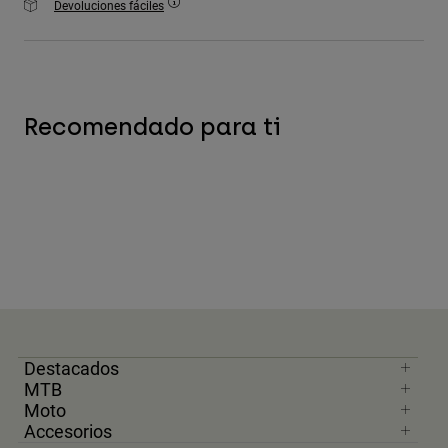
Devoluciones fáciles
Accesorios
Ver Todo
Bolsas y Mochilas
Recomendado para ti
Gorras y Gorros
Ver todo
Destacados
MTB
Moto
Accesorios